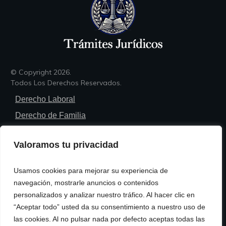
© Copyright
2026
.
Todos Los Derechos Reservados.
Derecho Laboral
Derecho de Familia
Derecho Penal
Valoramos tu privacidad
Derecho Civil
Derecho Administrativo
Usamos cookies para mejorar su experiencia de
Trámites Legales
navegación, mostrarle anuncios o contenidos
personalizados y analizar nuestro tráfico. Al hacer clic en
Política de Privacidad
“Aceptar todo” usted da su consentimiento a nuestro uso de
Política de Cookies
las cookies. Al no pulsar nada por defecto aceptas todas las