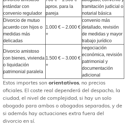
estándar con
aprox. para la
tramitación judicial o
convenio regulador
pareja
notarial básica
Divorcio de mutuo
convenio más
acuerdo con hijos o
1.000 € – 2.000 €
detallado, revisión
medidas más
+
de medidas y mayor
delicadas
trabajo jurídico
negociación
Divorcio amistoso
económica, revisión
con bienes, vivienda
1.500 € – 3.000 €
patrimonial y
o liquidación
+
documentación
patrimonial paralela
adicional
Estos importes son
orientativos
, no precios
oficiales. El coste real dependerá del despacho, la
ciudad, el nivel de complejidad, si hay un solo
abogado para ambos o abogados separados, y de
si además hay actuaciones extra fuera del
divorcio en sí.