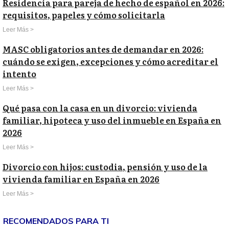
Residencia para pareja de hecho de español en 2026:
requisitos, papeles y cómo solicitarla
Leer Más >
MASC obligatorios antes de demandar en 2026:
cuándo se exigen, excepciones y cómo acreditar el
intento
Leer Más >
Qué pasa con la casa en un divorcio: vivienda
familiar, hipoteca y uso del inmueble en España en
2026
Leer Más >
Divorcio con hijos: custodia, pensión y uso de la
vivienda familiar en España en 2026
Leer Más >
RECOMENDADOS PARA TI