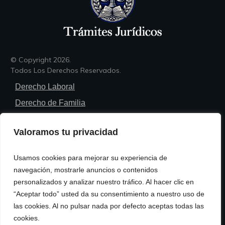
© Copyright
2026
.
Todos Los Derechos Reservados.
Derecho Laboral
Derecho de Familia
Derecho Penal
Valoramos tu privacidad
Derecho Civil
Derecho Administrativo
Usamos cookies para mejorar su experiencia de
Trámites Legales
navegación, mostrarle anuncios o contenidos
personalizados y analizar nuestro tráfico. Al hacer clic en
Política de Privacidad
“Aceptar todo” usted da su consentimiento a nuestro uso de
Política de Cookies
las cookies. Al no pulsar nada por defecto aceptas todas las
cookies.
Términos y Condiciones de Uso