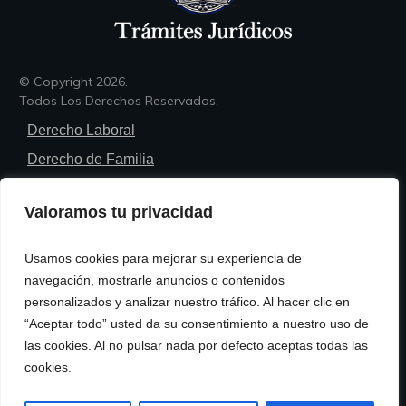
© Copyright
2026
.
Todos Los Derechos Reservados.
Derecho Laboral
Derecho de Familia
Derecho Penal
Valoramos tu privacidad
Derecho Civil
Derecho Administrativo
Usamos cookies para mejorar su experiencia de
Trámites Legales
navegación, mostrarle anuncios o contenidos
personalizados y analizar nuestro tráfico. Al hacer clic en
Política de Privacidad
“Aceptar todo” usted da su consentimiento a nuestro uso de
Política de Cookies
las cookies. Al no pulsar nada por defecto aceptas todas las
cookies.
Términos y Condiciones de Uso
Contacto