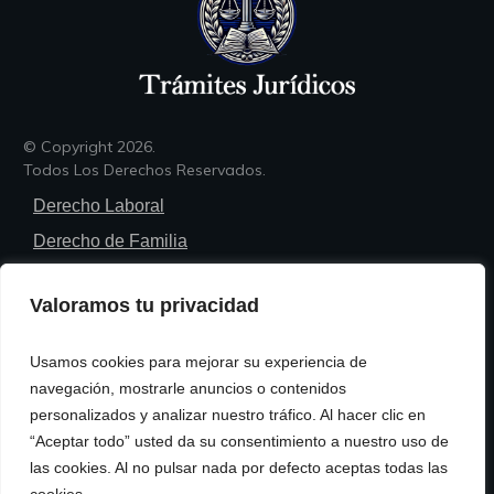
© Copyright
2026
.
Todos Los Derechos Reservados.
Derecho Laboral
Derecho de Familia
Derecho Penal
Valoramos tu privacidad
Derecho Civil
Derecho Administrativo
Usamos cookies para mejorar su experiencia de
Trámites Legales
navegación, mostrarle anuncios o contenidos
personalizados y analizar nuestro tráfico. Al hacer clic en
Política de Privacidad
“Aceptar todo” usted da su consentimiento a nuestro uso de
Política de Cookies
las cookies. Al no pulsar nada por defecto aceptas todas las