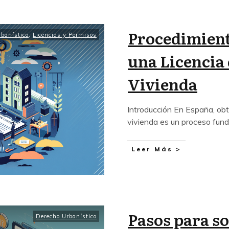
Procedimient
banístico
,
Licencias y Permisos
una Licencia
Vivienda
Introducción En España, obt
vivienda es un proceso fu
Leer Más >
Pasos para so
Derecho Urbanístico