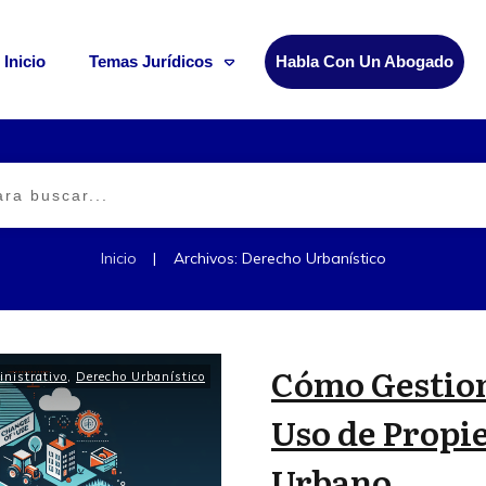
Inicio
Temas Jurídicos
Habla Con Un Abogado
|
Inicio
Archivos: Derecho Urbanístico
Cómo Gestion
nistrativo
,
Derecho Urbanístico
Uso de Propi
Urbano