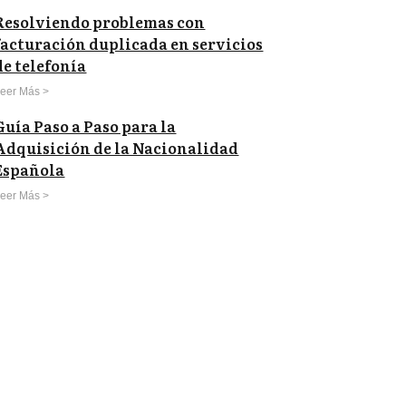
Resolviendo problemas con
facturación duplicada en servicios
de telefonía
eer Más >
Guía Paso a Paso para la
Adquisición de la Nacionalidad
Española
eer Más >