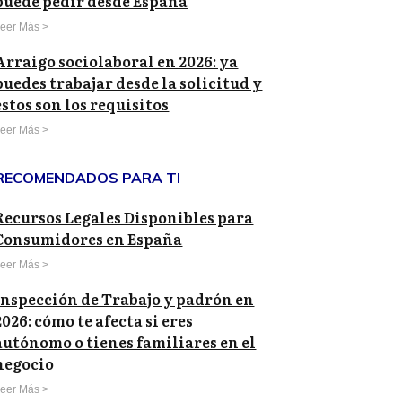
puede pedir desde España
eer Más >
Arraigo sociolaboral en 2026: ya
puedes trabajar desde la solicitud y
estos son los requisitos
eer Más >
RECOMENDADOS PARA TI
Recursos Legales Disponibles para
Consumidores en España
eer Más >
Inspección de Trabajo y padrón en
2026: cómo te afecta si eres
autónomo o tienes familiares en el
negocio
eer Más >