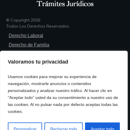
© Copyright
2026
.
Todos Los Derechos Reservados.
Derecho Laboral
Derecho de Familia
Derecho Penal
Valoramos tu privacidad
Derecho Civil
Derecho Administrativo
Usamos cookies para mejorar su experiencia de
Trámites Legales
navegación, mostrarle anuncios o contenidos
personalizados y analizar nuestro tráfico. Al hacer clic en
Política de Privacidad
“Aceptar todo” usted da su consentimiento a nuestro uso de
Política de Cookies
las cookies. Al no pulsar nada por defecto aceptas todas las
cookies.
Términos y Condiciones de Uso
Contacto
Personalizar
Rechazar todo
Aceptar todo