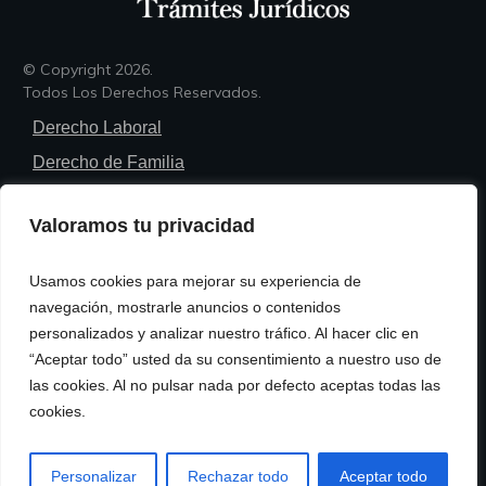
© Copyright
2026
.
Todos Los Derechos Reservados.
Derecho Laboral
Derecho de Familia
Derecho Penal
Valoramos tu privacidad
Derecho Civil
Derecho Administrativo
Usamos cookies para mejorar su experiencia de
Trámites Legales
navegación, mostrarle anuncios o contenidos
personalizados y analizar nuestro tráfico. Al hacer clic en
Política de Privacidad
“Aceptar todo” usted da su consentimiento a nuestro uso de
Política de Cookies
las cookies. Al no pulsar nada por defecto aceptas todas las
cookies.
Términos y Condiciones de Uso
Contacto
Personalizar
Rechazar todo
Aceptar todo