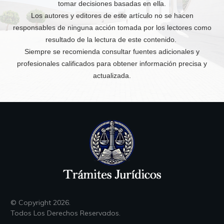
tomar decisiones basadas en ella.
Los autores y editores de este artículo no se hacen
responsables de ninguna acción tomada por los lectores como
resultado de la lectura de este contenido.
Siempre se recomienda consultar fuentes adicionales y
profesionales calificados para obtener información precisa y
actualizada.
© Copyright
2026
.
Todos Los Derechos Reservados.