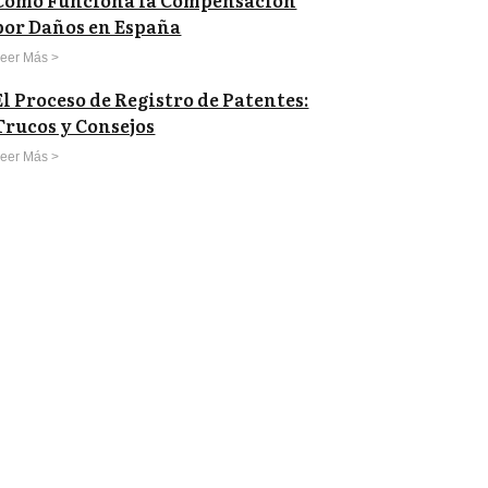
Cómo Funciona la Compensación
por Daños en España
eer Más >
El Proceso de Registro de Patentes:
Trucos y Consejos
eer Más >