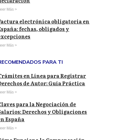
declaración
eer Más >
Factura electrónica obligatoria en
España: fechas, obligados y
excepciones
eer Más >
RECOMENDADOS PARA TI
Trámites en Línea para Registrar
Derechos de Autor: Guía Práctica
eer Más >
Claves para la Negociación de
Salarios: Derechos y Obligaciones
en España
eer Más >