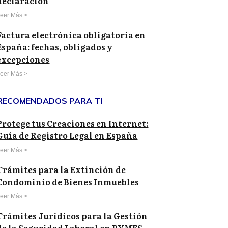
declaración
eer Más >
Factura electrónica obligatoria en
España: fechas, obligados y
excepciones
eer Más >
RECOMENDADOS PARA TI
Protege tus Creaciones en Internet:
Guía de Registro Legal en España
eer Más >
Trámites para la Extinción de
Condominio de Bienes Inmuebles
eer Más >
Trámites Jurídicos para la Gestión