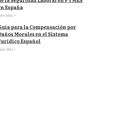
de la Seguridad Laboral en PYMES
en España
eer Más >
Guía para la Compensación por
Daños Morales en el Sistema
Jurídico Español
eer Más >