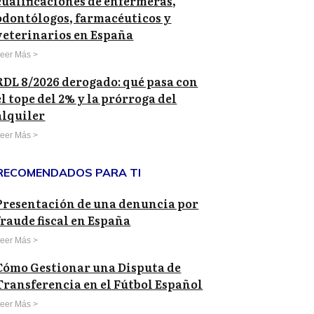
cualificaciones de enfermeras,
odontólogos, farmacéuticos y
veterinarios en España
eer Más >
RDL 8/2026 derogado: qué pasa con
el tope del 2% y la prórroga del
alquiler
eer Más >
RECOMENDADOS PARA TI
Presentación de una denuncia por
fraude fiscal en España
eer Más >
Cómo Gestionar una Disputa de
Transferencia en el Fútbol Español
eer Más >