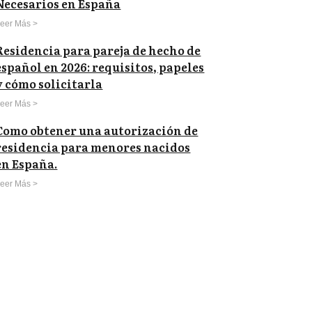
Necesarios en España
eer Más >
Residencia para pareja de hecho de
español en 2026: requisitos, papeles
y cómo solicitarla
eer Más >
Como obtener una autorización de
residencia para menores nacidos
en España.
eer Más >