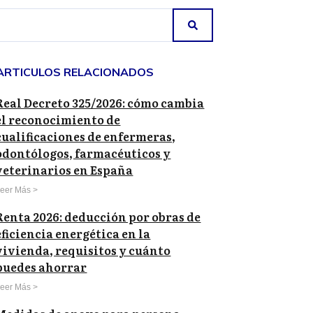
ARTICULOS RELACIONADOS
Real Decreto 325/2026: cómo cambia
el reconocimiento de
cualificaciones de enfermeras,
odontólogos, farmacéuticos y
veterinarios en España
eer Más >
Renta 2026: deducción por obras de
eficiencia energética en la
vivienda, requisitos y cuánto
puedes ahorrar
eer Más >