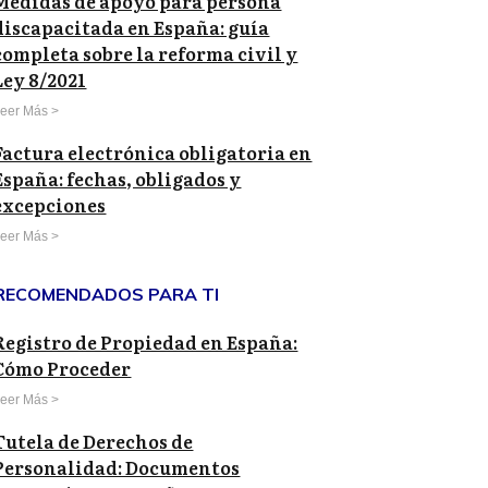
Medidas de apoyo para persona
discapacitada en España: guía
completa sobre la reforma civil y
Ley 8/2021
eer Más >
Factura electrónica obligatoria en
España: fechas, obligados y
excepciones
eer Más >
RECOMENDADOS PARA TI
Registro de Propiedad en España:
Cómo Proceder
eer Más >
Tutela de Derechos de
Personalidad: Documentos