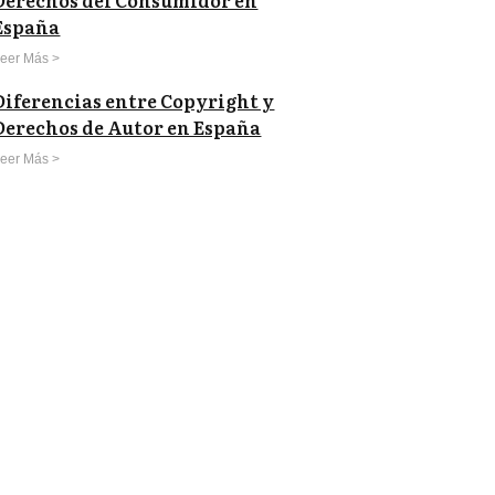
Derechos del Consumidor en
España
eer Más >
Diferencias entre Copyright y
Derechos de Autor en España
eer Más >