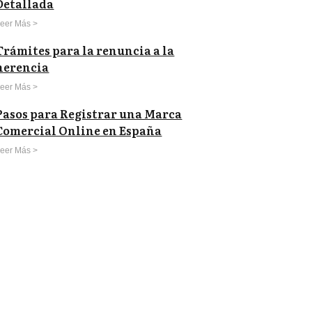
Detallada
eer Más >
Trámites para la renuncia a la
herencia
eer Más >
Pasos para Registrar una Marca
Comercial Online en España
eer Más >