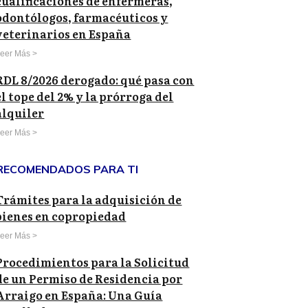
cualificaciones de enfermeras,
odontólogos, farmacéuticos y
veterinarios en España
eer Más >
RDL 8/2026 derogado: qué pasa con
el tope del 2% y la prórroga del
alquiler
eer Más >
RECOMENDADOS PARA TI
Trámites para la adquisición de
bienes en copropiedad
eer Más >
Procedimientos para la Solicitud
de un Permiso de Residencia por
Arraigo en España: Una Guía