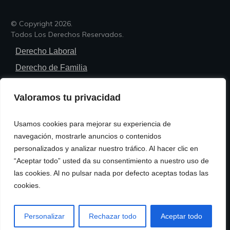
© Copyright
2026
.
Todos Los Derechos Reservados.
Derecho Laboral
Derecho de Familia
Derecho Penal
Valoramos tu privacidad
Derecho Civil
Derecho Administrativo
Usamos cookies para mejorar su experiencia de
Trámites Legales
navegación, mostrarle anuncios o contenidos
personalizados y analizar nuestro tráfico. Al hacer clic en
Política de Privacidad
“Aceptar todo” usted da su consentimiento a nuestro uso de
Política de Cookies
las cookies. Al no pulsar nada por defecto aceptas todas las
cookies.
Términos y Condiciones de Uso
Contacto
Personalizar
Rechazar todo
Aceptar todo