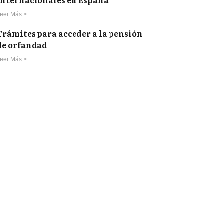
Internacionales en España
eer Más >
Trámites para acceder a la pensión
de orfandad
eer Más >