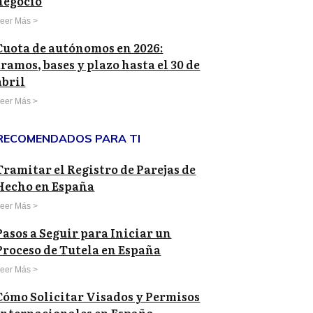
negocio
eer Más >
Cuota de autónomos en 2026:
tramos, bases y plazo hasta el 30 de
abril
eer Más >
RECOMENDADOS PARA TI
Tramitar el Registro de Parejas de
Hecho en España
eer Más >
Pasos a Seguir para Iniciar un
Proceso de Tutela en España
eer Más >
Cómo Solicitar Visados y Permisos